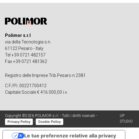
Polimor s.r.l
via della Tecnologia s.n.
61122 Pesaro - Italy
Tel +39 0721 482157
Fax +39 0721 481362
Registro delle Imprese Trib.Pesaro n.2381
C.F./P.I. 00221700412
Capitale Sociale € 416.000,00 i.v.
Copyright ©2026 POLIMOR s.r.l. - Tutti i diritti riservati -
UP
STUDIO
-
Privacy Policy
Cookie Policy
Le tue preferenze relative alla privacy